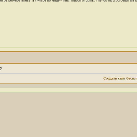
it will be beryllios illness, if it will be no ledge - inflammation of gums. The too hard porcelain will
?
Создать сайт беспл