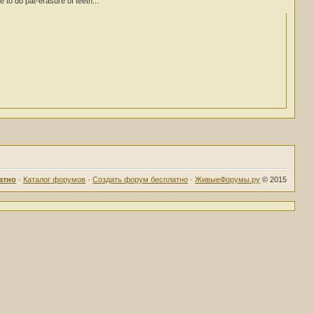
 be to do pat-erasure of teeth...
атно
·
Каталог форумов
·
Создать форум бесплатно
·
ЖивыеФорумы.ру
© 2015