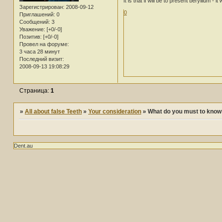
It is that if will be to present beryllium - 
Зарегистрирован
: 2008-09-12
0
Приглашений:
0
Сообщений:
3
Уважение:
[+0/-0]
Позитив:
[+0/-0]
Провел на форуме:
3 часа 28 минут
Последний визит:
2008-09-13 19:08:29
Страница:
1
»
All about false Teeth
»
Your consideration
»
What do you must to know
Dent.au