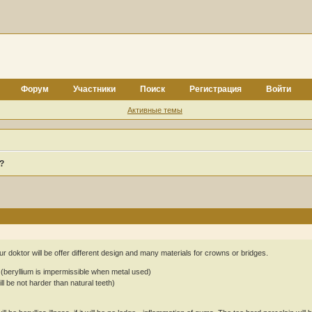
Форум
Участники
Поиск
Регистрация
Войти
Активные темы
?
 doktor will be offer different design and many materials for crowns or bridges.
 (beryllium is impermissible when metal used)
ll be not harder than natural teeth)