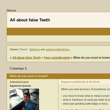
Dent.au
All about false Teeth
Привет, Гость!
Войдите
или
зарегистрируйтесь
.
»
All about false Teeth
»
Your consideration
»
What do you must to know
Страница:
1
What do you must to know?
Administrator
Поделиться
2008-09-12 20:45:04
Администратор
When you start process of prosthesis your
- you must to know what is metal consist
- what is hardness of used porcelain (it wi
- what type grinding (with ledge or less)